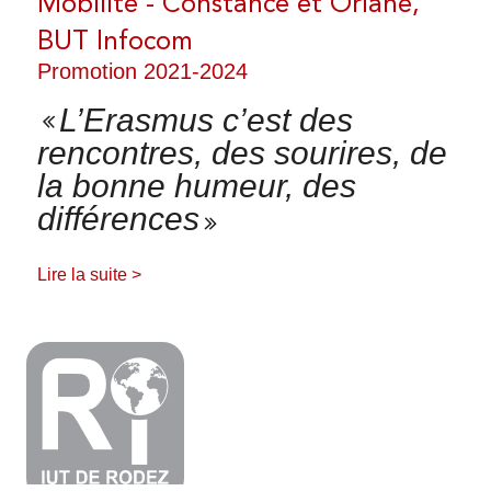
Mobilité - Constance et Oriane,
PARTIR À L'ÉTRANGER
BUT Infocom
Promotion 2021-2024
L’Erasmus c’est des
VENIR À L'IUT DE RODEZ
rencontres, des sourires, de
la bonne humeur, des
différences
INTERNATIONALISATION AT HOME
Lire la suite >
SOME EXPLANATIONS - INCOMING
STUDENTS