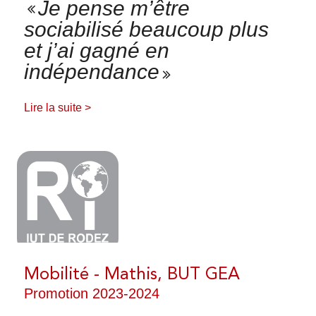
Je pense m’être
Gestion des Entreprises et des Administrations
sociabilisé beaucoup plus
(GEA)
et j’ai gagné en
Informatique
indépendance
Qualité, Logistique Industrielle et Organisation
L'IUT EN IMAGES
(QLIO)
Lire la suite >
Information Communication
Carrières Juridiques
NOS LICENCES
TÉMOIGNAGES
EN SAVOIR PLUS SUR LES LICENCES
Mobilité - Mathis, BUT GEA
FERMER
LP Animateur Qualité
Promotion 2023-2024
LP Maintenance de l’Industrie du Futur