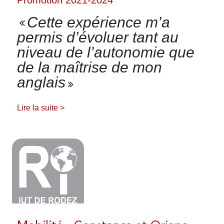
Cette expérience m’a
CONTACTEZ NOUS
permis d’évoluer tant au
L'IUT VOUS ACCOMPAGNE
niveau de l’autonomie que
de la maîtrise de mon
anglais
Formez vos collaborateurs
Bénéficiez des compétences de nos chercheurs
Lire la suite >
VERSEZ LA TAXE D'APPRENTISSAGE
À L'IUT DE RODEZ
RELATIONS
INTERNATIONALES
FERMER