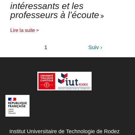
intéressants et les
professeurs à l'écoute
Lire la suite >
Pagination
Page
1
Suiv ›
suivante
Institut Universitaire de Technologie de Rodez