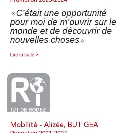
Accueillir des stagiaires
C’était une opportunité
Accueillir des alternants
pour moi de m’ouvrir sur le
monde et de découvrir de
FERMER
PROPOSEZ DES OFFRES DE STAGE ET
nouvelles choses
D'ALTERNANCE
Lire la suite >
TÉLÉCHARGEZ NOTRE PRÉSENTATION
ILS NOUS SOUTIENNENT
Mobilité - Alizée, BUT GEA
Promotion 2021-2024