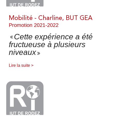
LA RECHERCHE À L'IUT DE
RODEZ
Mobilité - Charline, BUT GEA
Promotion 2021-2022
Nos enseignants chercheurs
CONTACTEZ NOUS
Cette expérience a été
Actualités de la Recherche
fructueuse à plusieurs
NOS CONSEILS ET
niveaux
TRANSFERTS
Lire la suite >
FERMER
CONSEILS ET TRANSFERTS
TECHNOLOGIQUES