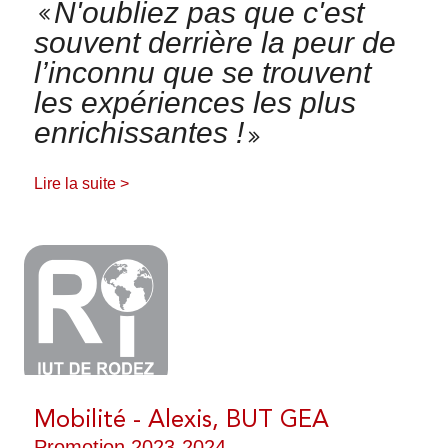
N'oubliez pas que c'est
L3 Comptabilité-Contrôle
souvent derrière la peur de
SE FORMER AUTREMENT
l’inconnu que se trouvent
les expériences les plus
enrichissantes !
LA FORMATION PROFESSIONNELLE
Lire la suite >
Alternance
Formation continue diplômante
Validation d'acquis
RELATIONS ENTREPRISES
Formation ponctuelle
ACCUEILLIR NOS
ÉTUDIANTS
Mobilité - Alexis, BUT GEA
TÉMOIGNAGES
Promotion 2023-2024