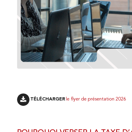
PRÉSENTATION
PARTIR À L'ÉTRANGER
VENIR
Le mot du Directeur
le flyer de présentation 2026
L'historique de l'IUT
INTERNATIONALISATION
Les conseils et instances