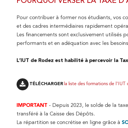
POURQUOI VERSER LA TAXE D’A
NOS BUT
L'organisation administrative
ACCUEILLIR NOS
Pour contribuer à former nos étudiants, vos co
Le réseau régional des IUT
ÉTUDIANTS
et des cadres intermédiaires rapidement opérat
LA RECHERCHE À L'IUT DE RO
Les financements sont exclusivement utilisés p
EN SAVOIR PLUS SUR LE BUT
performants et en adéquation avec les besoins
Accueillir des stagiaires
Gestion des Entreprises et des Administrations
Nos enseignants chercheurs
L’IUT de Rodez est habilité à percevoir la Ta
Accueillir des alternants
(GEA)
Actualités de la Recherche
Informatique
la liste des formations de l'IUT
PROPOSEZ DES OFFRES DE STAGE ET
D'ALTERNANCE
Qualité, Logistique Industrielle et Organisation
IMPORTANT
- Depuis 2023, le solde de la tax
(QLIO)
transféré à la Caisse des Dépôts.
La répartition se concrétise en ligne grâce à
SO