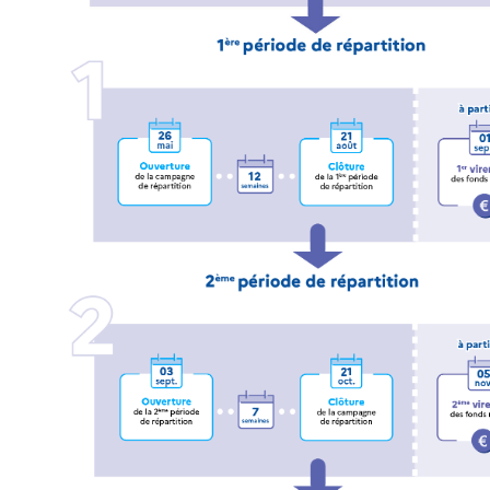
POURQUOI VENIR À L'IUT ?
VISITE VIR