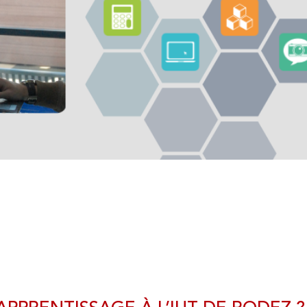
NOS RESSOURCES
 À L'IUT DE RODEZ
SO
Centre de Ressources Documentaires (CRDoc)
Équipements informatiques et audiovisuels
 AT HOME
Salles et laboratoires