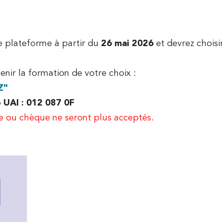
e plateforme à partir du
26 mai 2026
et devrez choisi
enir la formation de votre choix :
Z"
o
UAI : 012 087 0F
re ou chèque ne seront plus acceptés.
NTS
TÉMOIGNAGES
AC