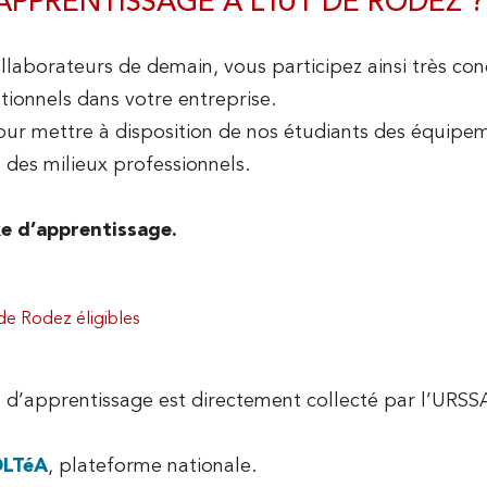
PPRENTISSAGE À L’IUT DE RODEZ ?
NOS LICENCES
ZOOM sur le Hall Technologique
TÉLÉCHARGEZ NOTRE PRÉSENTATION
llaborateurs de demain, vous participez ainsi très co
ionnels dans votre entreprise.
DEZ
NOS CONSEILS 
our mettre à disposition de nos étudiants des équipem
EN SAVOIR PLUS SUR LES LICENCES
 des milieux professionnels.
ILS NOUS SOUTIENNENT
LP Animateur Qualité
xe d’apprentissage.
CONSEILS ET TRANSFE
LP Maintenance de l’Industrie du Futur
 de Rodez éligibles
L3 Comptabilité-Contrôle
CONTACTEZ NOUS
e d’apprentissage est directement collecté par l’URSSA
LTéA
, plateforme nationale.