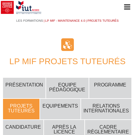
Aller
Op
au
mob
Navigation
Fil
LES FORMATIONS
LP MIF - MAINTENANCE 4.0
PROJETS TUTEURÉS
contenu
me
principale
d'Ariane
principal
L'IUT
LP MIF PROJETS TUTEURÉS
PRÉSENTATION
PRÉSENTATION
EQUIPE
PROGRAMME
PÉDAGOGIQUE
LES FORMATIONS
Le mot du Directeur
PROJETS
EQUIPEMENTS
RELATIONS
L'historique de l'IUT
TUTEURÉS
INTERNATIONALES
Les conseils et instances
NOS BUT
CANDIDATURE
APRÈS LA
CADRE
L'organisation administrative
LICENCE
RÈGLEMENTAIRE