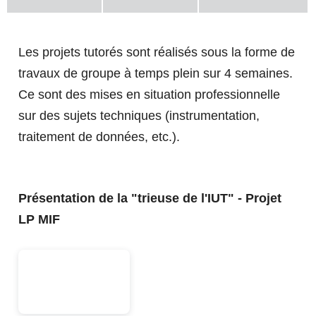
Le réseau régional des IUT
NOS RESSOURCES
RELATIONS ENTREPRISES
EN SAVOIR PLUS SUR LE BUT
Les projets tutorés sont réalisés sous la forme de
travaux de groupe à temps plein sur 4 semaines.
Centre de Ressources Documentaires (CRDoc)
Gestion des Entreprises et des Administrations
Ce sont des mises en situation professionnelle
ACCUEILLIR NOS
(GEA)
Équipements informatiques et audiovisuels
sur des sujets techniques (instrumentation,
ÉTUDIANTS
Informatique
Salles et laboratoires
traitement de données, etc.).
RELATIONS
Qualité, Logistique Industrielle et Organisation
ZOOM sur le Hall Technologique
INTERNATIONALES
(QLIO)
Accueillir des stagiaires
L'IUT DE RODEZ S'ENGAGE
Information Communication
Accueillir des alternants
Présentation de la "trieuse de l'IUT" - Projet
Carrières Juridiques
LP MIF
PROPOSEZ DES OFFRES DE STAGE ET
NOS LICENCES
PARTIR À L'ÉTRANGER
RECHERCHE & INNOVATION
D'ALTERNANCE
MISSION ÉGALITÉ
VENIR À L'IUT DE RODEZ
EN SAVOIR PLUS SUR LES LICENCES