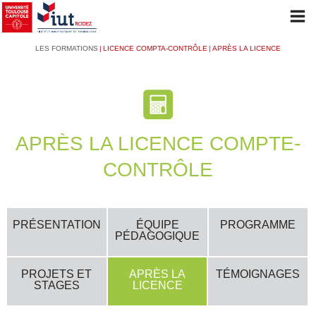
Aller
Op
au
mob
Navigation
Fil
LES FORMATIONS
LICENCE COMPTA-CONTRÔLE
APRÈS LA LICENCE
contenu
me
principale
d'Ariane
principal
L'IUT
APRÈS LA LICENCE COMPTE-
CONTRÔLE
PRÉSENTATION
PRÉSENTATION
ÉQUIPE
PROGRAMME
Le mot du Directeur
PÉDAGOGIQUE
L'historique de l'IUT
PROJETS ET
APRÈS LA
TÉMOIGNAGES
LES FORMATIONS
Les conseils et instances
STAGES
LICENCE
L'organisation administrative