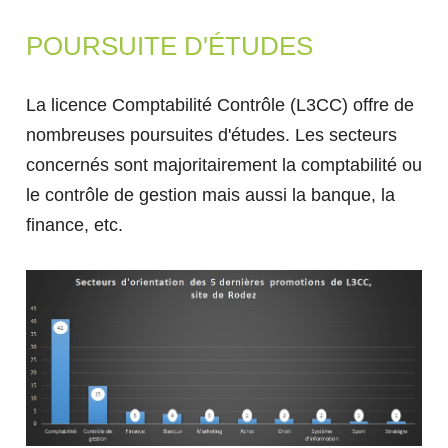
Le réseau régional des IUT
NOS BUT
POURSUITE D'ÉTUDES
NOS RESSOURCES
La licence Comptabilité Contrôle (L3CC) offre de
Centre de Ressources Documentaires (CRDoc)
EN SAVOIR PLUS SUR LE BUT
nombreuses poursuites d'études. Les secteurs
Équipements informatiques et audiovisuels
concernés sont majoritairement la comptabilité ou
RELATIONS ENTREPRISES
Salles et laboratoires
le contrôle de gestion mais aussi la banque, la
Gestion des Entreprises et des Administrations
ZOOM sur le Hall Technologique
(GEA)
finance, etc.
Informatique
L'IUT DE RODEZ S'ENGAGE
ACCUEILLIR NOS
Qualité, Logistique Industrielle et Organisation
ÉTUDIANTS
(QLIO)
Information Communication
Carrières Juridiques
MISSION ÉGALITÉ
Accueillir des stagiaires
RELATIONS
Accueillir des alternants
NOS LICENCES
INTERNATIONALES