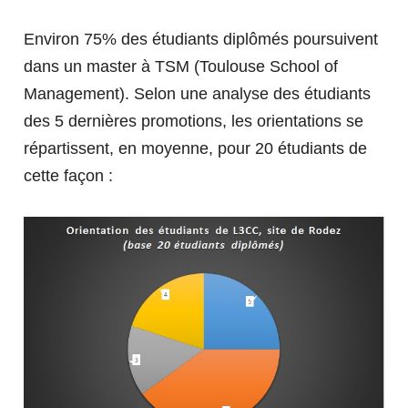
DÉMARCHE QUALITÉ - QUALIOPI
PROPOSEZ DES OFFRES DE STAGE ET
D'ALTERNANCE
Environ 75% des étudiants diplômés poursuivent
EN SAVOIR PLUS SUR LES LICENCES
dans un master à TSM (Toulouse School of
PARTIR À L'ÉTRANGER
Management). Selon une analyse des étudiants
LP Animateur Qualité
des 5 dernières promotions, les orientations se
TÉLÉCHARGEZ NOTRE PRÉSENTATION
LP Maintenance de l’Industrie du Futur
répartissent, en moyenne, pour 20 étudiants de
RECHERCHE & INNOVATION
VENIR À L'IUT DE RODEZ
POURQUOI VENIR À L'IUT ?
L3 Comptabilité-Contrôle
cette façon :
SE FORMER AUTREMENT
ILS NOUS SOUTIENNENT
LA RECHERCHE À L'IUT DE
INTERNATIONALISATION AT HOME
RODEZ
VISITE VIRTUELLE
LA FORMATION PROFESSIONNELLE
Nos enseignants chercheurs
SOME EXPLANATIONS - INCOMING
Actualités de la Recherche
Alternance
STUDENTS
CONTACTEZ NOUS
Formation continue diplômante
NOS CONSEILS ET
L'IUT EN QUELQUES CHIFFRES