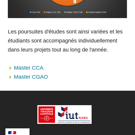
L'IUT VOUS ACCOMPAGNE
Validation d'acquis
TRANSFERTS
Formation ponctuelle
Formez vos collaborateurs
Bénéficiez des compétences de nos chercheurs
Les poursuites d'études sont ainsi variées et les
CONSEILS ET TRANSFERTS
PARTENARIAT
L'IUT EN IMAGES
étudiants sont accompagnés individuellement
TECHNOLOGIQUES
VERSEZ LA TAXE D'APPRENTISSAGE
dans leurs projets tout au long de l'année.
TÉMOIGNAGES
À L'IUT DE RODEZ
Master CCA
ÉVÉNEMENTS
TÉMOIGNAGES
Master CGAO
FERMER
FERMER
FERMER
TÉMOIGNAGES
FERMER