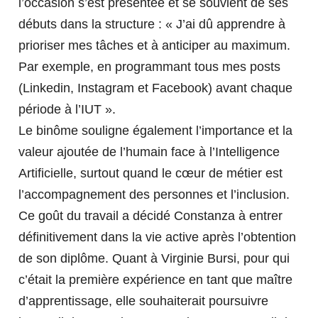
l’occasion s’est présentée et se souvient de ses
ÉVÉNEMENTS
FERMER
débuts dans la structure : « J’ai dû apprendre à
prioriser mes tâches et à anticiper au maximum.
Par exemple, en programmant tous mes posts
(Linkedin, Instagram et Facebook) avant chaque
TÉMOIGNAGES
FERMER
période à l’IUT ».
Le binôme souligne également l’importance et la
valeur ajoutée de l’humain face à l’Intelligence
Artificielle, surtout quand le cœur de métier est
ACTUALITÉS
l’accompagnement des personnes et l’inclusion.
Ce goût du travail a décidé Constanza à entrer
définitivement dans la vie active après l’obtention
de son diplôme. Quant à Virginie Bursi, pour qui
c’était la première expérience en tant que maître
CONTACTEZ NOUS
d’apprentissage, elle souhaiterait poursuivre