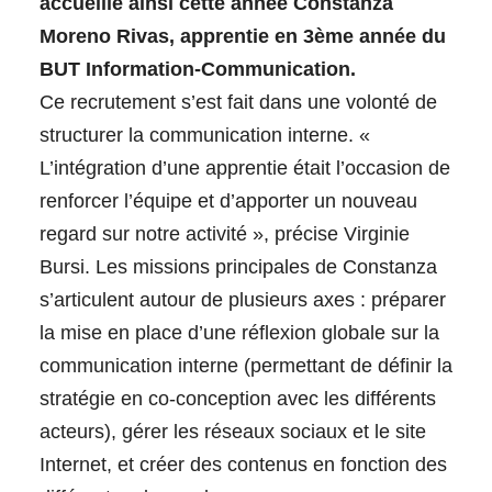
accueille ainsi cette année Constanza
DÉMARCHE QUALITÉ - QUALIOPI
NOS LICENCES
Moreno Rivas, apprentie en 3ème année du
Accueillir des stagiaires
BUT Information-Communication.
Accueillir des alternants
Ce recrutement s’est fait dans une volonté de
structurer la communication interne. «
EN SAVOIR PLUS SUR LES LICENCES
L’intégration d’une apprentie était l’occasion de
PROPOSEZ DES OFFRES DE STAGE ET
RELATIONS
POURQUOI VENIR À L'IUT ?
D'ALTERNANCE
renforcer l’équipe et d’apporter un nouveau
INTERNATIONALES
LP Animateur Qualité
regard sur notre activité », précise Virginie
LP Maintenance de l’Industrie du Futur
Bursi. Les missions principales de Constanza
L3 Comptabilité-Contrôle
s’articulent autour de plusieurs axes : préparer
TÉLÉCHARGEZ NOTRE PRÉSENTATION
PARTIR À L'ÉTRANGER
SE FORMER AUTREMENT
la mise en place d’une réflexion globale sur la
VISITE VIRTUELLE
communication interne (permettant de définir la
stratégie en co-conception avec les différents
ILS NOUS SOUTIENNENT
VENIR À L'IUT DE RODEZ
acteurs), gérer les réseaux sociaux et le site
LA FORMATION PROFESSIONNELLE
Internet, et créer des contenus en fonction des
L'IUT EN QUELQUES CHIFFRES