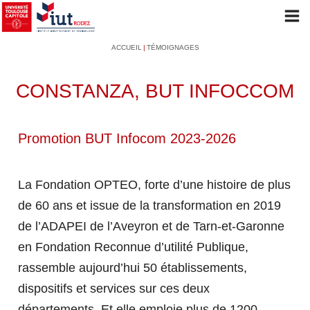
Aller
Op
au
mob
Navigation
Fil
ACCUEIL
TÉMOIGNAGES
contenu
me
principale
d'Ariane
principal
CONSTANZA, BUT INFOCCOM
L'IUT
Promotion BUT Infocom 2023-2026
PRÉSENTATION
La Fondation OPTEO, forte d’une histoire de plus
de 60 ans et issue de la transformation en 2019
de l’ADAPEI de l’Aveyron et de Tarn-et-Garonne
Le mot du Directeur
en Fondation Reconnue d’utilité Publique,
L'historique de l'IUT
rassemble aujourd’hui 50 établissements,
Les conseils et instances
dispositifs et services sur ces deux
L'organisation administrative
départements. Et elle emploie plus de 1200