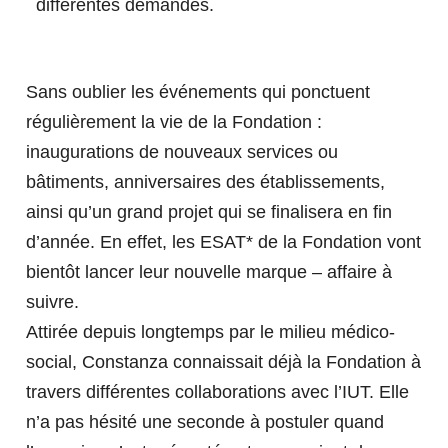
RECHERCHE & INNOVATION
différentes demandes.
Alternance
INTERNATIONALISATION AT HOME
Formation continue diplômante
Validation d'acquis
LA RECHERCHE À L'IUT DE
Sans oublier les événements qui ponctuent
CONTACTEZ NOUS
Formation ponctuelle
RODEZ
régulièrement la vie de la Fondation :
L'IUT EN IMAGES
SOME EXPLANATIONS - INCOMING
L'IUT VOUS ACCOMPAGNE
inaugurations de nouveaux services ou
STUDENTS
bâtiments, anniversaires des établissements,
Nos enseignants chercheurs
Formez vos collaborateurs
ainsi qu’un grand projet qui se finalisera en fin
Actualités de la Recherche
Bénéficiez des compétences de nos chercheurs
TÉMOIGNAGES
d’année. En effet, les ESAT* de la Fondation vont
TÉMOIGNAGES
NOS CONSEILS ET
bientôt lancer leur nouvelle marque – affaire à
TRANSFERTS
suivre.
VERSEZ LA TAXE D'APPRENTISSAGE
PARTENARIAT
À L'IUT DE RODEZ
Attirée depuis longtemps par le milieu médico-
FERMER
social, Constanza connaissait déjà la Fondation à
FERMER
travers différentes collaborations avec l’IUT. Elle
CONSEILS ET TRANSFERTS
TECHNOLOGIQUES
n’a pas hésité une seconde à postuler quand