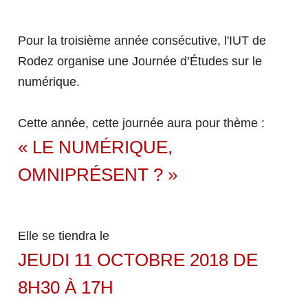
Le réseau régional des IUT
NOS RESSOURCES
NOS BUT
Pour la troisième année consécutive, l'IUT de
Rodez organise une Journée d’Études sur le
numérique.
Centre de Ressources Documentaires (CRDoc)
Équipements informatiques et audiovisuels
EN SAVOIR PLUS SUR LE BUT
Cette année, cette journée aura pour thème :
Salles et laboratoires
« LE NUMÉRIQUE,
ZOOM sur le Hall Technologique
Gestion des Entreprises et des Administrations
RELATIONS ENTREPRISES
(GEA)
OMNIPRÉSENT ? »
L'IUT DE RODEZ S'ENGAGE
Informatique
Qualité, Logistique Industrielle et Organisation
ACCUEILLIR NOS
(QLIO)
Elle se tiendra le
ÉTUDIANTS
Information Communication
MISSION ÉGALITÉ
JEUDI 11 OCTOBRE 2018 DE
Carrières Juridiques
8H30 À 17H
Accueillir des stagiaires
NOS LICENCES