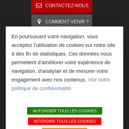
CONTACTEZ-NOUS
COMMENT VENIR ?
Search
En poursuivant votre navigation, vous
acceptez l’utilisation de cookies sur notre site
SUIVEZ
-NOUS
à des fin de statistiques. Ces données nous
permettent d’améliorer votre expérience de
navigation, d’analyser et de mesurer votre
LIVRET DE PRÉSENTATION
engagement avec nos contenus.
Voir notre
politique de confidentialité
ACTU@L'IUT
AUTORISER TOUS LES COOKIES
INTERDIRE TOUS LES COOKIES