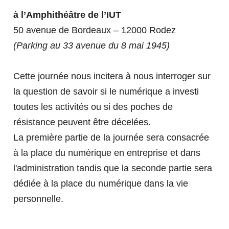
Accueillir des alternants
DÉMARCHE QUALITÉ - QUALIOPI
RELATIONS
à l’Amphithéâtre de l’IUT
INTERNATIONALES
50 avenue de Bordeaux – 12000 Rodez
PROPOSEZ DES OFFRES DE STAGE ET
EN SAVOIR PLUS SUR LES LICENCES
(Parking au 33 avenue du 8 mai 1945)
D'ALTERNANCE
LP Animateur Qualité
Cette journée nous incitera à nous interroger sur
PARTIR À L'ÉTRANGER
la question de savoir si le numérique a investi
LP Maintenance de l’Industrie du Futur
POURQUOI VENIR À L'IUT ?
TÉLÉCHARGEZ NOTRE PRÉSENTATION
toutes les activités ou si des poches de
L3 Comptabilité-Contrôle
résistance peuvent être décelées.
SE FORMER AUTREMENT
VENIR À L'IUT DE RODEZ
La première partie de la journée sera consacrée
RECHERCHE & INNOVATION
ILS NOUS SOUTIENNENT
à la place du numérique en entreprise et dans
VISITE VIRTUELLE
l'administration tandis que la seconde partie sera
INTERNATIONALISATION AT HOME
LA RECHERCHE À L'IUT DE
LA FORMATION PROFESSIONNELLE
dédiée à la place du numérique dans la vie
RODEZ
personnelle.
Alternance
L'IUT EN QUELQUES CHIFFRES
SOME EXPLANATIONS - INCOMING