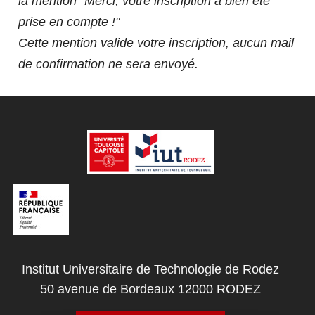
la mention "Merci, votre inscription a bien été
TÉMOIGNAGES
prise en compte !"
Cette mention valide votre inscription, aucun mail
de confirmation ne sera envoyé.
ACTUALITÉS
CONTACTEZ NOUS
Institut Universitaire de Technologie de Rodez
FERMER
50 avenue de Bordeaux 12000 RODEZ