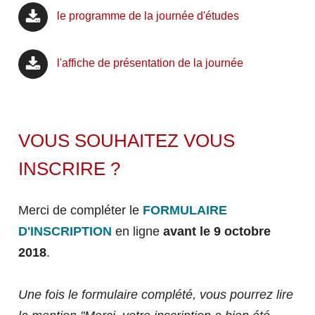
Formation continue diplômante
Nos enseignants chercheurs
CONTACTEZ NOUS
le programme de la journée d'études
STUDENTS
Validation d'acquis
Actualités de la Recherche
L'IUT VOUS ACCOMPAGNE
Formation ponctuelle
NOS CONSEILS ET
l'affiche de présentation de la journée
TRANSFERTS
Formez vos collaborateurs
L'IUT EN IMAGES
Bénéficiez des compétences de nos chercheurs
VOUS SOUHAITEZ VOUS
TÉMOIGNAGES
PARTENARIAT
VERSEZ LA TAXE D'APPRENTISSAGE
CONSEILS ET TRANSFERTS
INSCRIRE ?
À L'IUT DE RODEZ
TECHNOLOGIQUES
TÉMOIGNAGES
Merci de compléter le
FORMULAIRE
FERMER
ÉVÉNEMENTS
D'INSCRIPTION
en ligne
avant le 9 octobre
2018
.
FERMER
FERMER
Une fois le formulaire complété, vous pourrez lire
FERMER