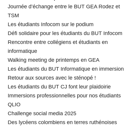
Formation continue diplômante
SOME EXPLANATIONS - INCOMING
Journée d’échange entre le BUT GEA Rodez et
CONTACTEZ NOUS
Nos enseignants chercheurs
Validation d'acquis
STUDENTS
TSM
L'IUT VOUS ACCOMPAGNE
Actualités de la Recherche
Formation ponctuelle
Les étudiants Infocom sur le podium
NOS CONSEILS ET
Défi solidaire pour les étudiants du BUT Infocom
L'IUT EN IMAGES
Formez vos collaborateurs
TRANSFERTS
Rencontre entre collégiens et étudiants en
Bénéficiez des compétences de nos chercheurs
informatique
TÉMOIGNAGES
Walking meeting de printemps en GEA
PARTENARIAT
VERSEZ LA TAXE D'APPRENTISSAGE
Les étudiants du BUT Informatique en immersion
CONSEILS ET TRANSFERTS
À L'IUT DE RODEZ
TÉMOIGNAGES
Retour aux sources avec le sténopé !
TECHNOLOGIQUES
Les étudiants du BUT CJ font leur plaidoirie
FERMER
Immersions professionnelles pour nos étudiants
ÉVÉNEMENTS
QLIO
Challenge social media 2025
FERMER
FERMER
Des lycéens colombiens en terres ruthénoises
FERMER