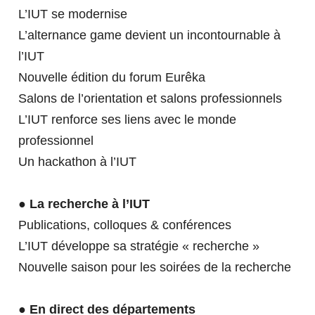
DÉMARCHE QUALITÉ - QUALIOPI
Accueillir des alternants
L’IUT se modernise
RELATIONS
L’alternance game devient un incontournable à
INTERNATIONALES
PROPOSEZ DES OFFRES DE STAGE ET
l’IUT
EN SAVOIR PLUS SUR LES LICENCES
D'ALTERNANCE
Nouvelle édition du forum Eurêka
Salons de l’orientation et salons professionnels
LP Animateur Qualité
L’IUT renforce ses liens avec le monde
PARTIR À L'ÉTRANGER
POURQUOI VENIR À L'IUT ?
LP Maintenance de l’Industrie du Futur
TÉLÉCHARGEZ NOTRE PRÉSENTATION
professionnel
L3 Comptabilité-Contrôle
Un hackathon à l’IUT
SE FORMER AUTREMENT
VENIR À L'IUT DE RODEZ
RECHERCHE & INNOVATION
● La recherche à l’IUT
ILS NOUS SOUTIENNENT
VISITE VIRTUELLE
Publications, colloques & conférences
L’IUT développe sa stratégie « recherche »
LA FORMATION PROFESSIONNELLE
INTERNATIONALISATION AT HOME
LA RECHERCHE À L'IUT DE
Nouvelle saison pour les soirées de la recherche
RODEZ
Alternance
● En direct des départements
L'IUT EN QUELQUES CHIFFRES