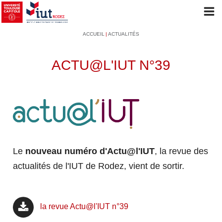
Aller
Op
au
mob
Navigation
Fil
ACCUEIL
ACTUALITÉS
contenu
me
principale
d'Ariane
principal
ACTU@L'IUT N°39
L'IUT
PRÉSENTATION
Le
nouveau numéro d'Actu@l'IUT
, la revue des
Le mot du Directeur
actualités de l'IUT de Rodez, vient de sortir.
L'historique de l'IUT
Les conseils et instances
la revue Actu@l'IUT n°39
LES FORMATIONS
L'organisation administrative