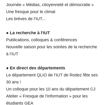
DÉMARCHE QUALITÉ - QUALIOPI
Accueillir des alternants
Journée « Médias, citoyenneté et démocratie »
RELATIONS
Une fresque pour le climat
INTERNATIONALES
PROPOSEZ DES OFFRES DE STAGE ET
Les brèves de l’IUT...
EN SAVOIR PLUS SUR LES LICENCES
D'ALTERNANCE
● La recherche à l’IUT
LP Animateur Qualité
Publications, colloques & conférences
PARTIR À L'ÉTRANGER
POURQUOI VENIR À L'IUT ?
LP Maintenance de l’Industrie du Futur
TÉLÉCHARGEZ NOTRE PRÉSENTATION
Nouvelle saison pour les soirées de la recherche
L3 Comptabilité-Contrôle
à l’IUT
SE FORMER AUTREMENT
VENIR À L'IUT DE RODEZ
RECHERCHE & INNOVATION
● En direct des départements
ILS NOUS SOUTIENNENT
VISITE VIRTUELLE
Le département QLIO de l’IUT de Rodez fête ses
30 ans !
LA FORMATION PROFESSIONNELLE
INTERNATIONALISATION AT HOME
LA RECHERCHE À L'IUT DE
Un colloque pour les 10 ans du département CJ
RODEZ
Atelier « Fresque de l’information » pour les
Alternance
étudiants GEA
L'IUT EN QUELQUES CHIFFRES