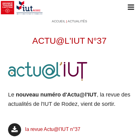
Aller
Op
au
mob
Navigation
Fil
ACCUEIL
ACTUALITÉS
contenu
me
principale
d'Ariane
principal
ACTU@L'IUT N°37
L'IUT
PRÉSENTATION
Le
nouveau numéro d'Actu@l'IUT
, la revue des
Le mot du Directeur
actualités de l'IUT de Rodez, vient de sortir.
L'historique de l'IUT
Les conseils et instances
la revue Actu@l'IUT n°37
LES FORMATIONS
L'organisation administrative