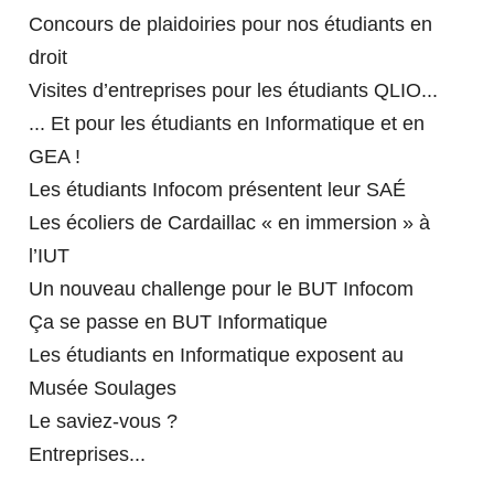
Formation continue diplômante
SOME EXPLANATIONS - INCOMING
Concours de plaidoiries pour nos étudiants en
CONTACTEZ NOUS
Nos enseignants chercheurs
Validation d'acquis
STUDENTS
droit
L'IUT VOUS ACCOMPAGNE
Actualités de la Recherche
Formation ponctuelle
Visites d’entreprises pour les étudiants QLIO...
NOS CONSEILS ET
... Et pour les étudiants en Informatique et en
L'IUT EN IMAGES
Formez vos collaborateurs
TRANSFERTS
GEA !
Bénéficiez des compétences de nos chercheurs
Les étudiants Infocom présentent leur SAÉ
TÉMOIGNAGES
Les écoliers de Cardaillac « en immersion » à
PARTENARIAT
VERSEZ LA TAXE D'APPRENTISSAGE
l’IUT
CONSEILS ET TRANSFERTS
À L'IUT DE RODEZ
TÉMOIGNAGES
Un nouveau challenge pour le BUT Infocom
TECHNOLOGIQUES
Ça se passe en BUT Informatique
FERMER
Les étudiants en Informatique exposent au
ÉVÉNEMENTS
Musée Soulages
Le saviez-vous ?
FERMER
FERMER
Entreprises...
FERMER