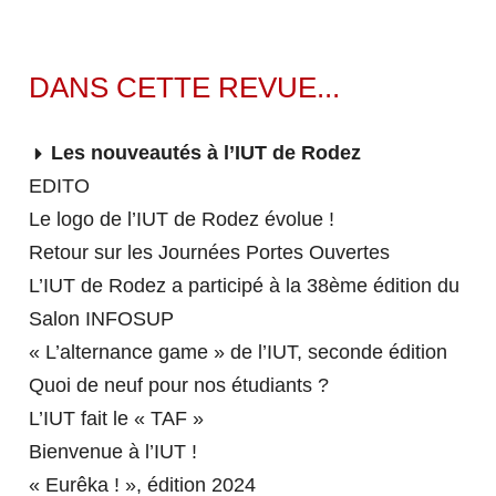
Le réseau régional des IUT
NOS RESSOURCES
NOS BUT
DANS CETTE REVUE...
Centre de Ressources Documentaires (CRDoc)
Les nouveautés à l’IUT de Rodez
Équipements informatiques et audiovisuels
EN SAVOIR PLUS SUR LE BUT
EDITO
Salles et laboratoires
Le logo de l’IUT de Rodez évolue !
ZOOM sur le Hall Technologique
Gestion des Entreprises et des Administrations
Retour sur les Journées Portes Ouvertes
RELATIONS ENTREPRISES
(GEA)
L'IUT DE RODEZ S'ENGAGE
L’IUT de Rodez a participé à la 38ème édition du
Informatique
Salon INFOSUP
Qualité, Logistique Industrielle et Organisation
« L’alternance game » de l’IUT, seconde édition
ACCUEILLIR NOS
(QLIO)
Quoi de neuf pour nos étudiants ?
ÉTUDIANTS
Information Communication
MISSION ÉGALITÉ
L’IUT fait le « TAF »
Carrières Juridiques
Bienvenue à l’IUT !
Accueillir des stagiaires
NOS LICENCES
« Eurêka ! », édition 2024