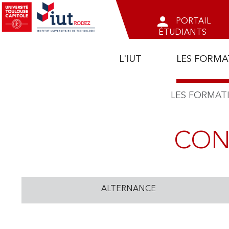
Outils
Aller
PORTAIL
au
ÉTUDIANTS
contenu
Navigation
principal
L'IUT
LES FORMA
principale
Fil
LES FORMAT
d'Ariane
RELA
REC
RE
CON
ALTERNANCE