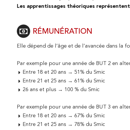
Accueillir des stagiaires
L'organisation administrative
Les apprentissages théoriques représentent
Gestion des Entreprises et des Administrations
Nos enseignants chercheurs
Accueillir des alternants
Le réseau régional des IUT
(GEA)
RÉMUNÉRATION
Actualités de la Recherche
Informatique
PROPOSEZ DES OFFRES DE STAGE ET
Elle dépend de l’âge et de l’avancée dans la f
D'ALTERNANCE
Qualité, Logistique Industrielle et Organisation
Par exemple pour une année de BUT 2 en alter
(QLIO)
Entre 18 et 20 ans → 51% du Smic
Entre 21 et 25 ans → 61% du Smic
Information Communication
26 ans et plus → 100 % du Smic
Carrières Juridiques
Par exemple pour une année de BUT 3 en alter
Entre 18 et 20 ans → 67% du Smic
Entre 21 et 25 ans → 78% du Smic
PARTENARIAT
ÉVÉNEME