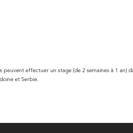
TUELLE
L'IUT EN QUELQUES CHIFFRES
L'IU
 peuvent effectuer un stage (de 2 semaines à 1 an) dan
doine et Serbie.