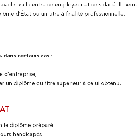
ravail conclu entre un employeur et un salarié. Il per
lôme d’État ou un titre à finalité professionnelle.
 dans certains cas :
NOS RESSOURCES
e d’entreprise,
er un diplôme ou titre supérieur à celui obtenu.
 À L'IUT DE RODEZ
SO
Centre de Ressources Documentaires (CRDoc)
NOS LICENCES
Équipements informatiques et audiovisuels
TÉLÉCHARGEZ NOTRE PRÉSENTATION
RAT
 AT HOME
Salles et laboratoires
n le diplôme préparé.
DEZ
NOS CONSEILS 
EN SAVOIR PLUS SUR LES LICENCES
lleurs handicapés.