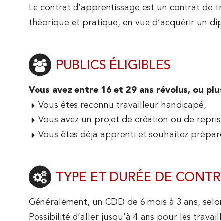
Le contrat d’apprentissage est un contrat de t
théorique et pratique, en vue d’acquérir un dip
PUBLICS ÉLIGIBLES
Vous avez entre 16 et 29 ans révolus, ou plus
PRÉSENTATION
Vous êtes reconnu travailleur handicapé,
Vous avez un projet de création ou de repris
Vous êtes déjà apprenti et souhaitez prépar
PARTIR À L'ÉTRANGER
VENIR
Le mot du Directeur
NOS BUT
ACCUEILLIR NOS
L'historique de l'IUT
TYPE ET DURÉE DE CONT
ÉTUDIANTS
INTERNATIONALISATION
Les conseils et instances
Généralement, un CDD de 6 mois à 3 ans, selo
LA RECHERCHE À L'IUT DE RO
EN SAVOIR PLUS SUR LE BUT
Possibilité d’aller jusqu'à 4 ans pour les travai